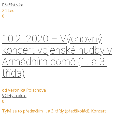
Přečíst více
24
Led
0
10.2. 2020 – Výchovný
koncert vojenské hudby v
Armádním domě (1. a 3.
třída)
od
Veronika Poláchová
Výlety a akce
0
Týká se to především 1. a 3. třídy (předškoláci). Koncert