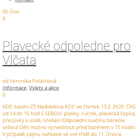
05
Úno
0
Plavecké odpoledne pro
Vlčata
od
Veronika Poláchová
Informace
,
Výlety a akce
0
KDE: bazén ZŠ Nedvědova KDY: ve čtvrtek 13.2. 2020 ČAS:
od 14 do 15 hod S SEBOU: plavky, ručník, plavecká čepice,
přezůvky k vodě, hřeben !Odpolední svačinu bereme
sebou! Děti možno vyzvednout před bazénem v 15 hodin.
V případě zájmu nahlaste ve své třídě do 11. Února.